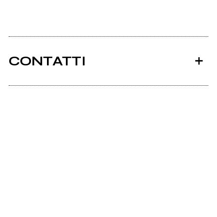
CONTATTI
Ancora nessun utente amministra questa pagina,
puoi farlo tu.
Richiedi la gestione