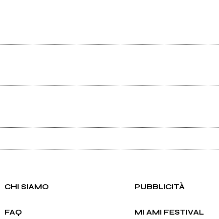
Scrivi all'utente che amministra la pagina.
Invia messaggio
CHI SIAMO
PUBBLICITÀ
FAQ
MI AMI FESTIVAL