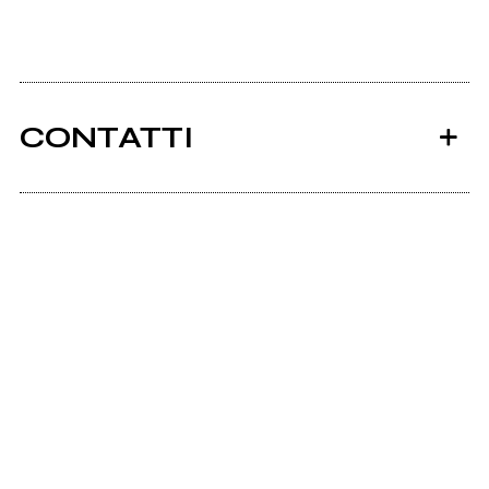
CONTATTI
Ancora nessun utente amministra questa pagina,
puoi farlo tu.
Richiedi la gestione