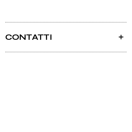
CONTATTI
Ancora nessun utente amministra questa pagina,
puoi farlo tu.
Richiedi la gestione