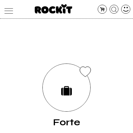
MAGAZINE
DATABASE
ARTICOLI
CONCERTI
ARTISTI
SHOP
RADIO
Forte