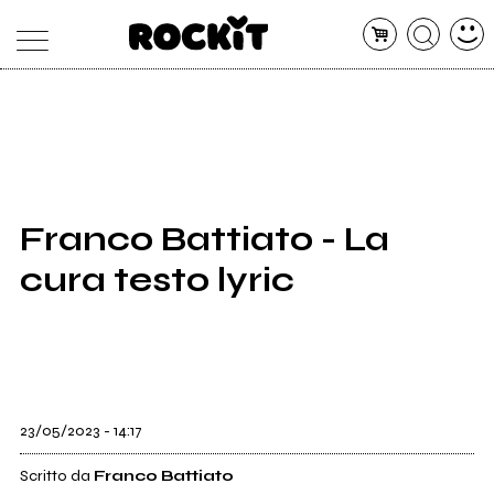
MAGAZINE
DATABASE
ARTICOLI
CONCERTI
ARTISTI
SHOP
Franco Battiato - La
RADIO
cura testo lyric
23/05/2023 - 14:17
Scritto da
Franco Battiato