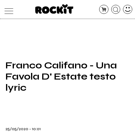
MAGAZINE
DATABASE
ARTICOLI
CONCERTI
ARTISTI
SHOP
Franco Califano - Una
RADIO
Favola D' Estate testo
lyric
25/05/2020 - 10:01