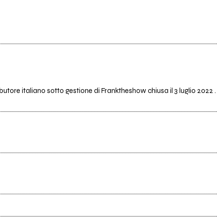
butore italiano sotto gestione di Franktheshow chiusa il 3 luglio 2022 .
Scrivi all'utente che amministra la pagina.