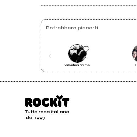
Drive.google.com
Instagram
Potrebbero piacerti
Valentina Dorme
L
Tutta roba italiana
dal 1997