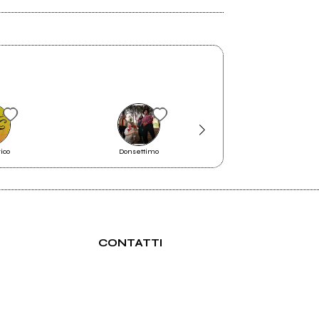
ico
Donsettimo
Perturbazione
CONTATTI