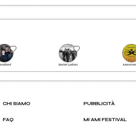
Scrivi all'utente che amministra la pagina.
andlord
Soviet Ladies
Mesmer
Invia messaggio
CHI SIAMO
PUBBLICITÀ
FAQ
MI AMI FESTIVAL