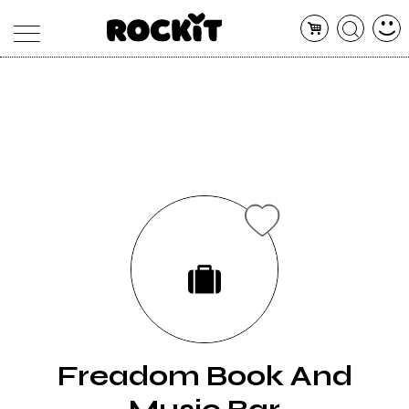
MAGAZINE
DATABASE
ARTICOLI
CONCERTI
ARTISTI
SHOP
RADIO
Freadom Book And