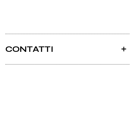
CONTATTI
Ancora nessun utente amministra questa pagina,
puoi farlo tu.
Richiedi la gestione