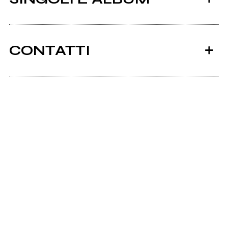
CONTATTI
Bandcamp
Sunloverrecords.com
2020
Milano Rimini
Scrivi all'utente che amministra la pagina.
Invia messaggio