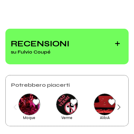
RECENSIONI
su Fulvio Coupé
Potrebbero piacerti
Moque
Verme
AlibiA
Ci
2020
Milano Rimini