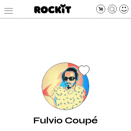
MAGAZINE
DATABASE
ARTICOLI
CONCERTI
ARTISTI
SHOP
RADIO
Fulvio Coupé