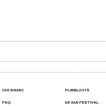
Ancora nessun utente amministra questa pagina, puoi farlo tu.
Richiedi la gestione
CHI SIAMO
PUBBLICITÀ
FAQ
MI AMI FESTIVAL