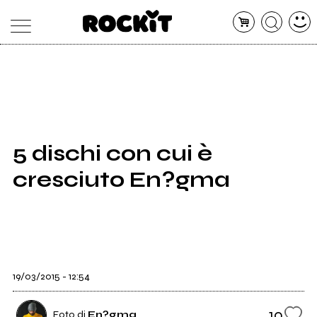
MAGAZINE
DATABASE
ARTICOLI
CONCERTI
ARTISTI
SHOP
5 dischi con cui è
RADIO
cresciuto En?gma
19/03/2015 - 12:54
10
Foto di
En?gma