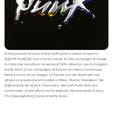
Erano passati un paio d'anni dall'uscita e avevo scoperto i
[b]Daft Punk[/b], non ricordo come. Ai miei compagni di classe
la roba che ascoltavo ha sempre fatto ribrezzo, per la maggior
parte. Però il mio compagno di banco mi voleva comunque
bene e tornò da un viaggio a Firenze con dei dischi per me,
all'epoca pressoché introvabili a Olbia: “Burnin' Sneakers” dei
[b]Bomfunk Mc's[/b] e “Discovery” dei Daft Punk. Boh, ero
commosso. Quest'ultimo mi ha segnato decisamente di più e
l'ho [i]squagliato[/i] sicuramente di più.