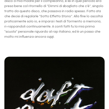
disco a mia madre per il compleanno, e lei in quel periodo era
presa bene col ritornello di "Dimmi di sbagliato che c'è", singolo
tratto da questo disco, che passava in radio spesso. Fatto sta
che decisi di regalarle "Sotto Effetto Stono". Alla fine lo ascoltai
praticamente solo io, e imparai i testi di Tormento a memoria,
ri-rappandoli continuamente. A conti fatti fu la mia prima
"scuola" personale riguardo al rap italiano, ed è un passo che
molto mi influenza ancora oggi.