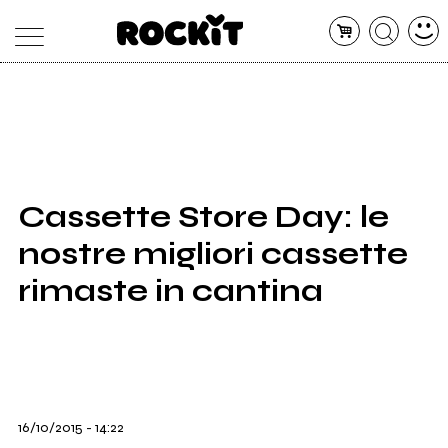
MAGAZINE
DATABASE
ARTICOLI
CONCERTI
ARTISTI
SHOP
Cassette Store Day: le
RADIO
nostre migliori cassette
rimaste in cantina
16/10/2015 - 14:22