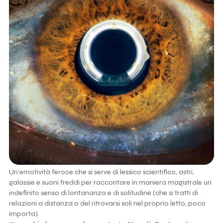
Un’emotività feroce che si serve di lessico scientifico, astri,
galassie e suoni freddi per raccontare in maniera magistrale un
indefinito senso di lontananza e di solitudine (che si tratti di
relazioni a distanza o del ritrovarsi soli nel proprio letto, poco
importa).