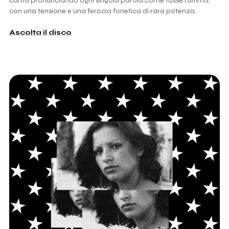
canta pronunciando ogni singola parola come fosse l'ultima,
con una tensione e una ferocia fonetica di rara potenza.
Ascolta il disco