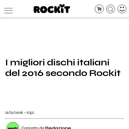
MAGAZINE
DATABASE
ARTICOLI
CONCERTI
ARTISTI
SHOP
I migliori dischi italiani
RADIO
del 2016 secondo Rockit
12/12/2016 - 11:52
Caricato da
Redazione