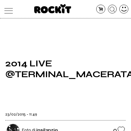
MAGAZINE
DATABASE
ARTICOLI
CONCERTI
ARTISTI
SHOP
2014 LIVE
RADIO
@TERMINAL_MACERAT
23/02/2015 - 11:49
0
Foto di
insil3nzio