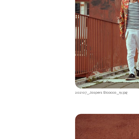
202107_Jaspers Bicocca_19.jpg