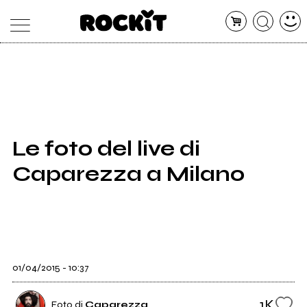
MAGAZINE
DATABASE
ARTICOLI
CONCERTI
ARTISTI
SHOP
Le foto del live di
RADIO
Caparezza a Milano
01/04/2015 - 10:37
1K
Foto di
Caparezza