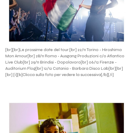
[br][br]Le prossime date del tour:[br] 22/11 Torino - Hiroshima
Mon Amour[br] 28/11 Roma - Ausgang Produzioni c/o Atlantico
Live Club[br] 29/11 Brindisi - Dopolavoro[br] 06/12 Firenze -
Auditorium Flog[br] 12/12 Catania - Barbara Disco Lab[br][br]
[br] [i][b]Clicca sulla foto per vedere la successiva[/b][/i]