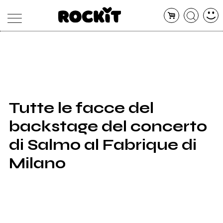
MAGAZINE
DATABASE
ARTICOLI
CONCERTI
ARTISTI
SHOP
Tutte le facce del
RADIO
backstage del concerto
di Salmo al Fabrique di
Milano