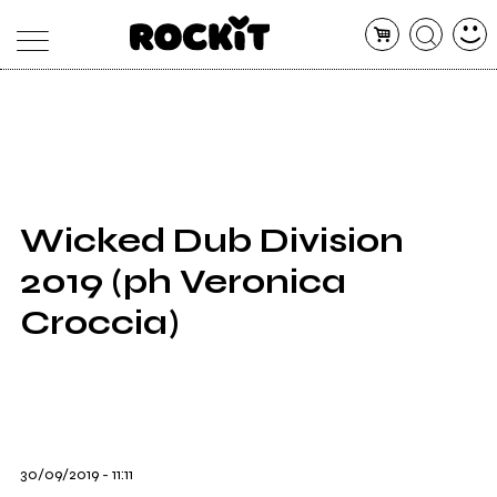
MAGAZINE
DATABASE
ARTICOLI
CONCERTI
ARTISTI
SHOP
Wicked Dub Division
RADIO
2019 (ph Veronica
Croccia)
30/09/2019 - 11:11