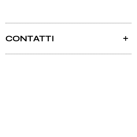
CONTATTI
Ancora nessun utente amministra questa pagina,
puoi farlo tu.
Richiedi la gestione