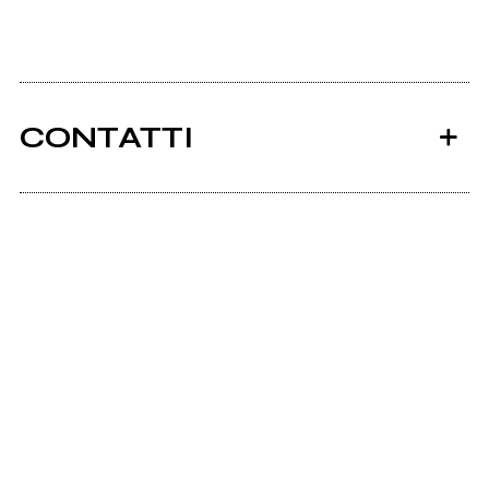
CONTATTI
Ancora nessun utente amministra questa pagina,
puoi farlo tu.
Richiedi la gestione