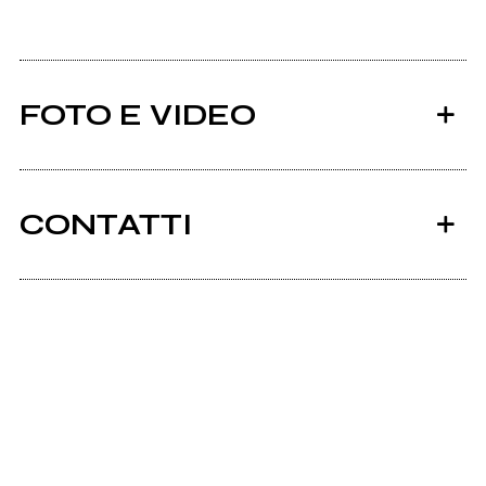
FOTO E VIDEO
CONTATTI
Gameoversite.com
mio album
Ancora nessun utente amministra questa pagina,
puoi farlo tu.