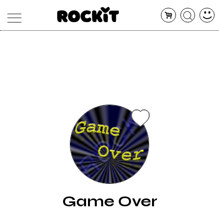
MAGAZINE
DATABASE
ARTICOLI
CONCERTI
ARTISTI
SHOP
RADIO
Game Over