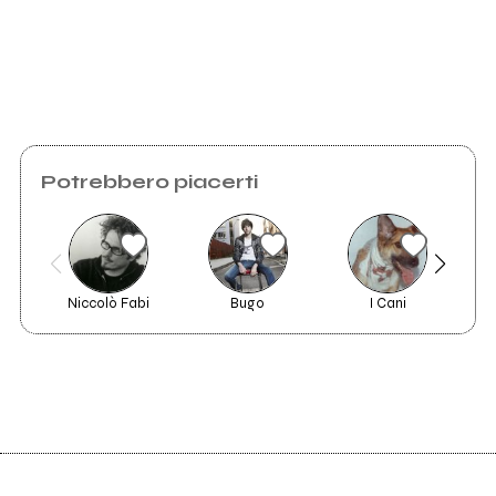
Richiedi la gestione
Potrebbero piacerti
Niccolò Fabi
Bugo
I Cani
Roy 