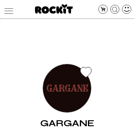
MAGAZINE
DATABASE
ARTICOLI
CONCERTI
ARTISTI
SHOP
RADIO
GARGANE