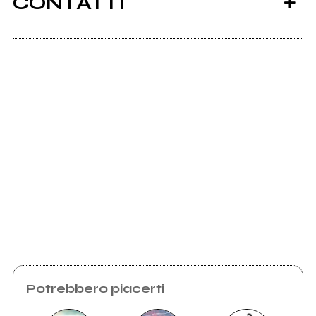
CONTATTI
Gargane.my.canva.site
Scrivi all'utente che amministra la pagina.
Invia messaggio
Potrebbero piacerti