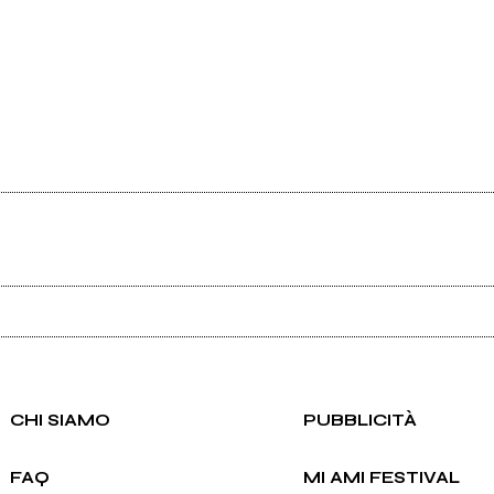
Ancora nessun utente amministra questa pagina, puoi farlo tu.
Richiedi la gestione
CHI SIAMO
PUBBLICITÀ
FAQ
MI AMI FESTIVAL