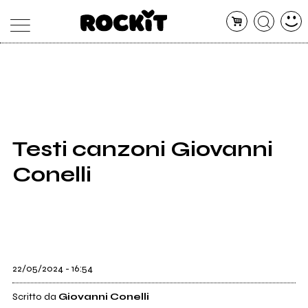
MAGAZINE
DATABASE
ARTICOLI
CONCERTI
ARTISTI
SHOP
Testi canzoni Giovanni
RADIO
Conelli
22/05/2024 - 16:54
Scritto da
Giovanni Conelli