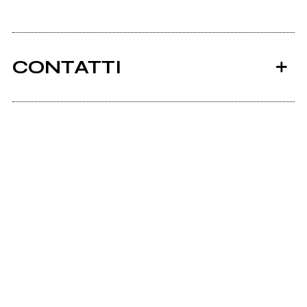
CONTATTI
Getsmartagency.com
Ancora nessun utente amministra questa pagina,
puoi farlo tu.
Richiedi la gestione