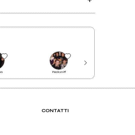
ws
Pecksniff
Elettro Ego
CONTATTI