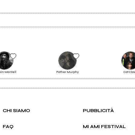
Ancora nessun utente amministra questa pagina, puoi farlo tu.
Richiedi la gestione
ain Mantell
Father Murphy
Cat Cla
Ghile
CHI SIAMO
PUBBLICITÀ
FAQ
MI AMI FESTIVAL