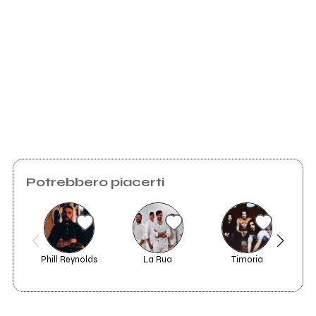
2017
truth ep
Invia messaggio
Potrebbero piacerti
Phill Reynolds
La Rua
Timoria
EE