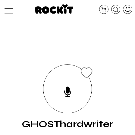
MAGAZINE
DATABASE
ARTICOLI
CONCERTI
ARTISTI
SHOP
RADIO
GHOSThardwriter