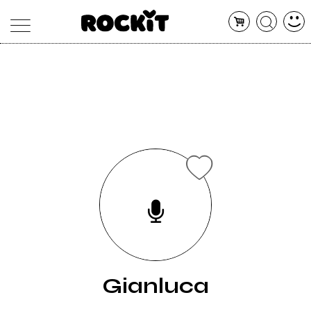
MAGAZINE
DATABASE
ARTICOLI
CONCERTI
ARTISTI
SHOP
RADIO
Gianluca