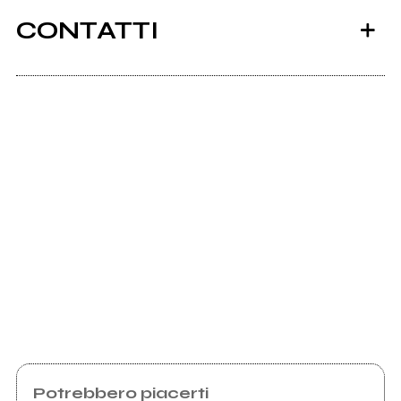
CONTATTI
Scrivi all'utente che amministra la pagina.
Invia messaggio
Potrebbero piacerti