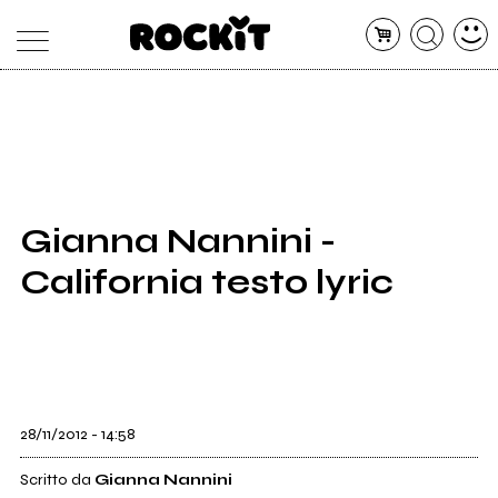
MAGAZINE
DATABASE
ARTICOLI
CONCERTI
ARTISTI
SHOP
Gianna Nannini -
RADIO
California testo lyric
28/11/2012 - 14:58
Scritto da
Gianna Nannini