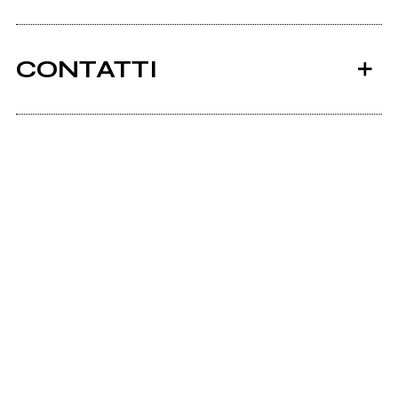
CONTATTI
Ancora nessun utente amministra questa pagina,
puoi farlo tu.
Richiedi la gestione