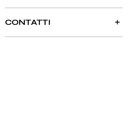
CONTATTI
Ancora nessun utente amministra questa pagina,
puoi farlo tu.
Richiedi la gestione