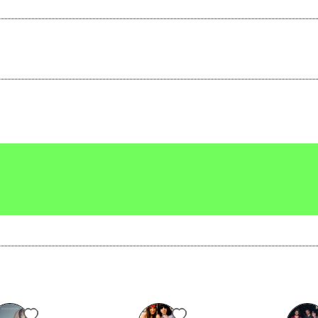
Ginko Live
Scrivi all'utente che amministra la pagina.
Invia messaggio
Vedi tutti