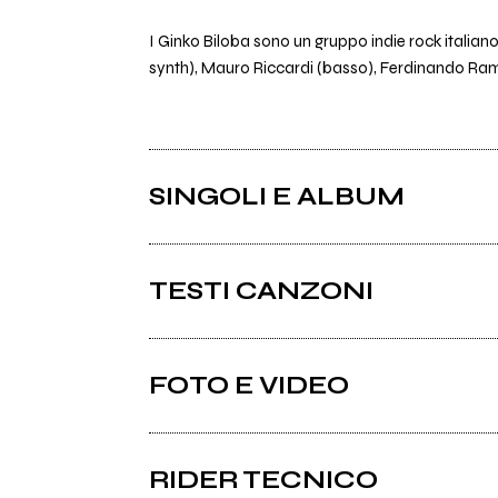
I Ginko Biloba sono un gruppo indie rock italia
synth), Mauro Riccardi (basso), Ferdinando Ramag
SINGOLI E ALBUM
TESTI CANZONI
Bevuto testo
FOTO E VIDEO
Album: Margherita P.P.
Petto testo
Album: Margherita P.P.
RIDER TECNICO
Profondo Rosso testo