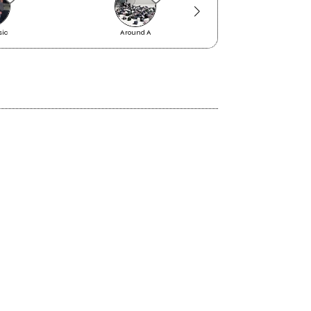
ic
Around A
Fausto Rossi (Faust'