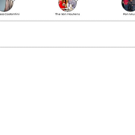
co Costantini
The Van Houtens
Pan Mus