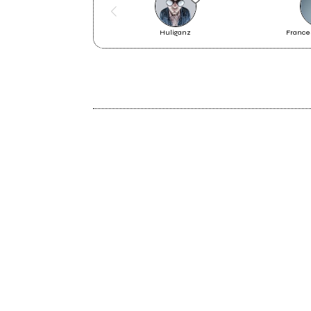
Huliganz
Frances
2025
Margherita P.P.