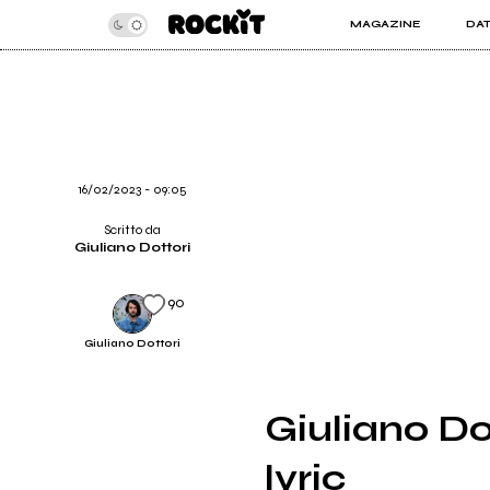
MAGAZINE
DA
INSIDER
ROC
ARTICOLI
ART
RECENSIONI
SER
VIDEO
16/02/2023 - 09:05
Scritto da
Giuliano Dottori
90
Giuliano Dottori
Giuliano Do
lyric