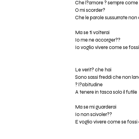
Che l?amore ? sempre come d
O mi scorder?
Che le parole sussurrate no
Ma se ti volterai
Io me ne accorger??
Io voglio vivere come se fos
Le verit? che hai
Sono sassi freddi che non lan
? l?abitudine
A tenere in tasca solo il futile
Ma se mi guarderai
Io non scivoler??
E voglio vivere come se foss