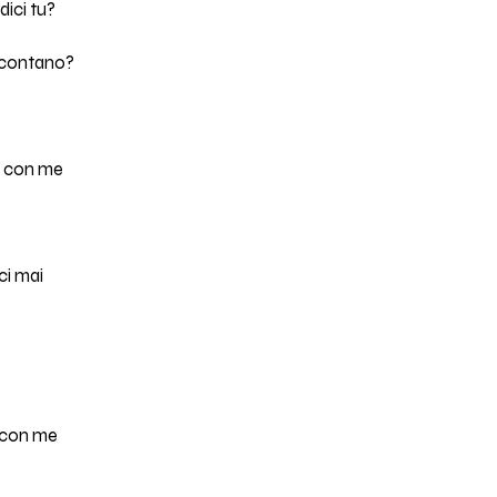
ici tu?
n contano?
si con me
ci mai
i con me