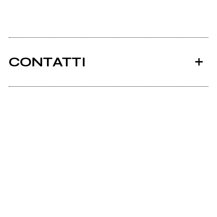
CONTATTI
Scrivi all'utente che amministra la pagina.
Invia messaggio