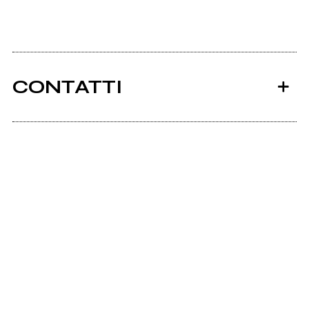
CONTATTI
Ancora nessun utente amministra questa pagina,
puoi farlo tu.
Richiedi la gestione