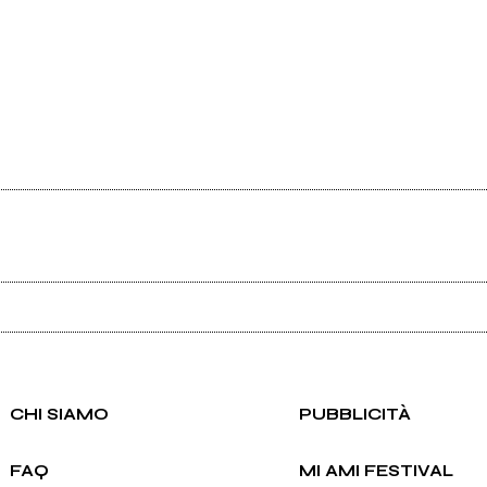
Ancora nessun utente amministra questa pagina, puoi farlo tu.
Richiedi la gestione
CHI SIAMO
PUBBLICITÀ
FAQ
MI AMI FESTIVAL