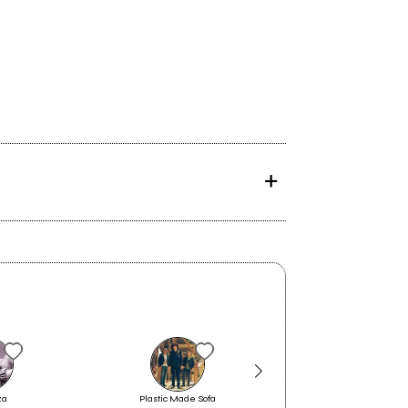
za
Plastic Made Sofa
Statuto