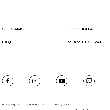
CHI SIAMO
PUBBLICITÀ
FAQ
MI AMI FESTIVAL
P.IVA 07712350961
Condizioni d'uso
-
Privacy policy
© Tutti i diritti riservati, vietata