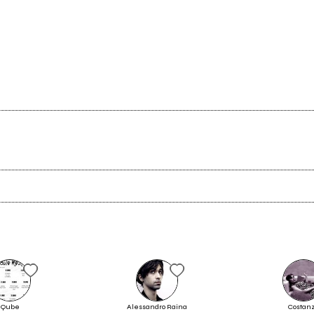
Ancora nessun utente amministra questa pagina, puoi farlo tu.
Richiedi la gestione
Qube
Alessandro Raina
Costan