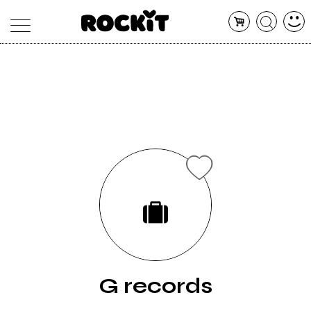
MAGAZINE
DATABASE
ARTICOLI
CONCERTI
ARTISTI
SHOP
RADIO
G records