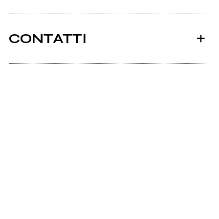
CONTATTI
Ancora nessun utente amministra questa pagina,
puoi farlo tu.
2013
Richiedi la gestione
Parallax & Shaders
(compilation)