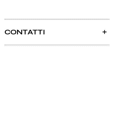
CONTATTI
Ancora nessun utente amministra questa pagina,
puoi farlo tu.
Richiedi la gestione