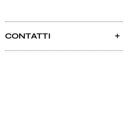
CONTATTI
Ancora nessun utente amministra questa pagina,
puoi farlo tu.
Richiedi la gestione