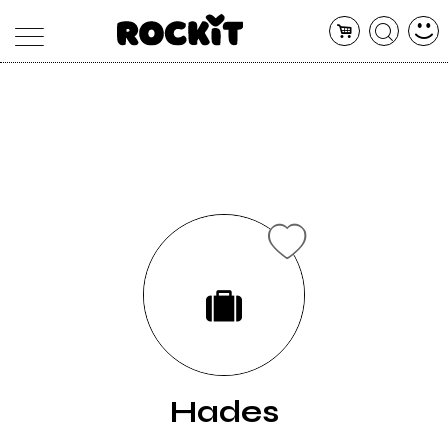
MAGAZINE
DATABASE
ARTICOLI
CONCERTI
ARTISTI
SHOP
RADIO
Hades