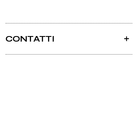
CONTATTI
Ancora nessun utente amministra questa pagina,
puoi farlo tu.
Richiedi la gestione