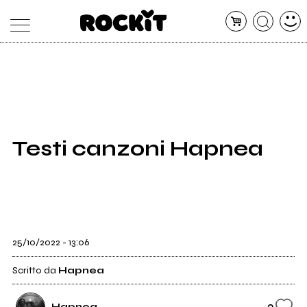
MAGAZINE
DATABASE
ARTICOLI
CONCERTI
ARTISTI
SHOP
Testi canzoni Hapnea
RADIO
25/10/2022 - 13:06
Scritto da
Hapnea
2
Hapnea