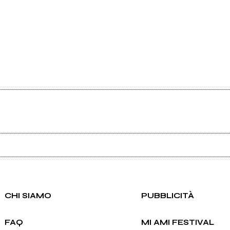
Ancora nessun utente amministra questa pagina, puoi farlo tu.
Richiedi la gestione
CHI SIAMO
PUBBLICITÀ
FAQ
MI AMI FESTIVAL