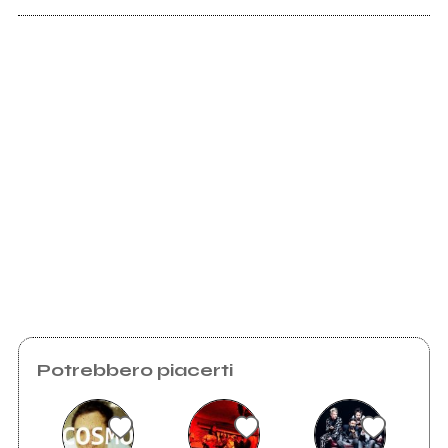
Hatescream.org
mio album
Scrivi all'utente che amministra la pagina.
Invia messaggio
Potrebbero piacerti