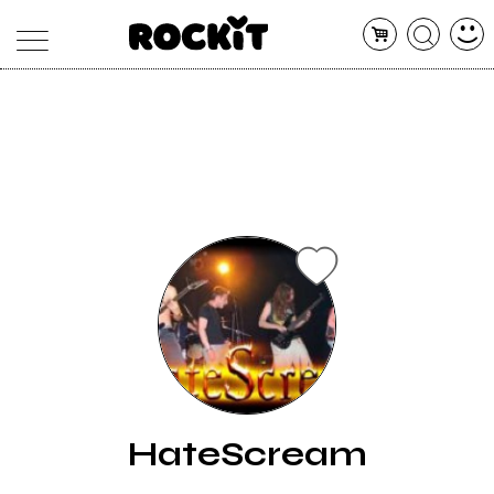
MAGAZINE
DATABASE
ARTICOLI
CONCERTI
ARTISTI
SHOP
RADIO
HateScream