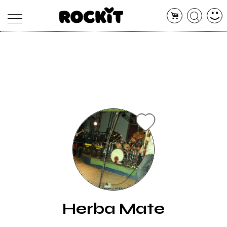
MAGAZINE
DATABASE
ARTICOLI
CONCERTI
ARTISTI
SHOP
RADIO
Herba Mate