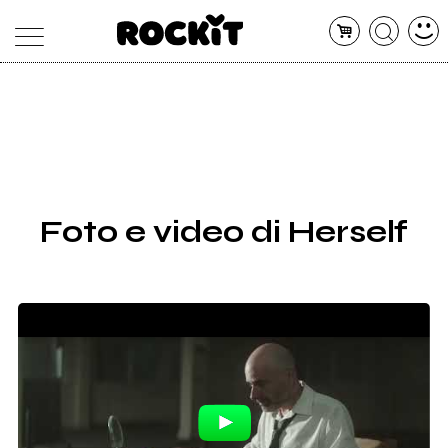
MAGAZINE
DATABASE
ARTICOLI
CONCERTI
ARTISTI
SHOP
Foto e video di Herself
RADIO