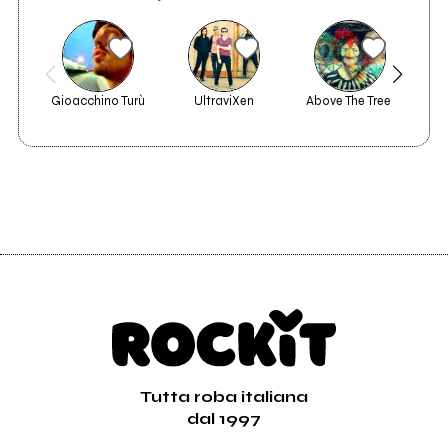
Gioacchino Turù
UltraviXen
Above The Tree 
Si
Tutta roba italiana
dal 1997