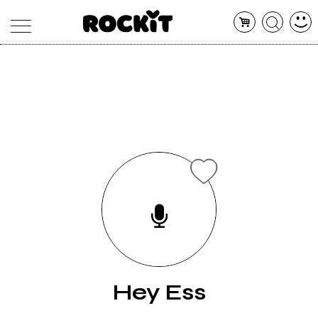
MAGAZINE
DATABASE
ARTICOLI
CONCERTI
ARTISTI
SHOP
RADIO
Hey Ess