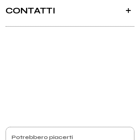
CONTATTI
Scrivi all'utente che amministra la pagina.
Invia messaggio
Potrebbero piacerti